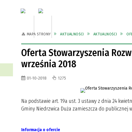
Aktualności
Urząd Gmi
MAPA STRONY
AKTUALNOŚCI
AKTUALNOŚCI
OF
WŁADZE GMINY
DIGITALIZACJA ZESZYTÓW
DIGITALIZACJA ZESZYTÓW
ZABYTKI
GKS ORION
PRACO
GMINN
GMINN
GMINN
KS HE
NIEDRZWICKICH, INNYCH
NIEDRZWICKICH, INNYCH
Oferta Stowarzyszenia Rozw
PUBLIKACJI: DRUKÓW ULOTNYCH,
PUBLIKACJI: DRUKÓW ULOTNYCH,
INWESTYCJE
CMENTARZE
ZAMÓW
SZLAK
września 2018
FOTOGRAFII TOWARZYSTWA
FOTOGRAFII TOWARZYSTWA
TURYS
PRZYJACIÓŁ ZIEMI
PRZYJACIÓŁ ZIEMI
NIEDRZWICKIEJ ZA OKRES
NIEDRZWICKIEJ ZA OKRES
WALORY PRZYRODNICZE
PRZEW
01-10-2018
1275
DZIAŁALNOŚCI 1999-2023 R.
DZIAŁALNOŚCI 1999-2023 R.
KALENDARZ IMPREZ W GMINIE
KALENDARZ IMPREZ W GMINIE
REJEST
REJEST
Na podstawie art. 19a ust. 3 ustawy z dnia 24 kwietn
Gminy Niedrzwica Duża zamieszcza do publicznej 
Informacja o ofercie