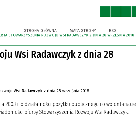
ny
Ochrona Środowiska
Kultura
STRONA GŁÓWNA
MAPA STRONY
RSS
ERTA STOWARZYSZENIA ROZWOJU WSI RADAWCZYK Z DNIA 28 WRZEŚNIA 2018
WNICY URZĘDU
A BIBLIOTEKA PUBLICZNA
A BIBLIOTEKA PUBLICZNA
A EWIDENCJA ZABYTKÓW
KSA
STRUKTURA URZĘDU
GMINNY OŚRODEK KULTURY
GMINNY OŚRODEK KULTURY
IZBA TRADYCJI
GMINNA AKADEMIA PIŁKAR
SPORTU I REKREACJI
SPORTU I REKREACJI
NIEDRZWICA DUŻA (DAWNIE
oju Wsi Radawczyk z dnia 28
KRĘŻNICA JARA)
IENIA PUBLICZNE
I ROWEROWE I TRASY
POBIERZ
NIEDRZWICKIE PRODUKTY
TYCZNE
TRADYCYJNE
ODNIKI, FOLDERY
R INSTYTUCJI KULTURY
R INSTYTUCJI KULTURY
ia 2003 r. o działalności pożytku publicznego i o wolontariaci
wiadomości ofertę Stowarzyszenia Rozwoju Wsi Radawczyk.