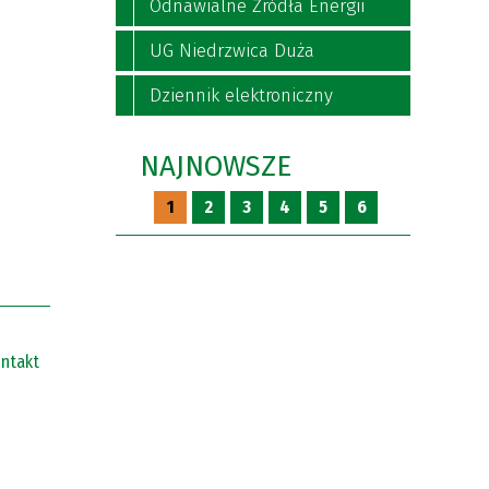
Odnawialne Źródła Energii
UG Niedrzwica Duża
Dziennik elektroniczny
NAJNOWSZE
1
2
3
4
5
6
ntakt