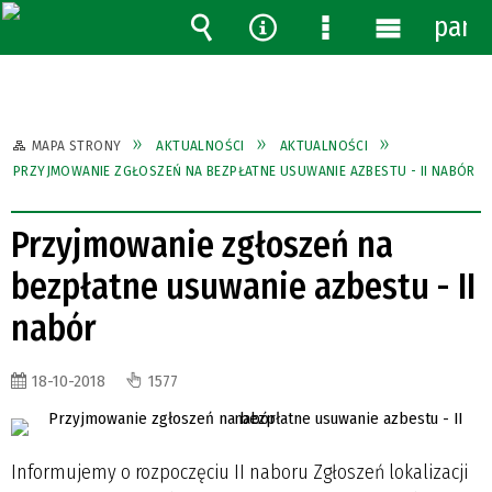
pane
Wyszukiwarka
Narzędzia
Menu
Menu
szczegółowe
główne
MAPA STRONY
AKTUALNOŚCI
AKTUALNOŚCI
PRZYJMOWANIE ZGŁOSZEŃ NA BEZPŁATNE USUWANIE AZBESTU - II NABÓR
Przyjmowanie zgłoszeń na
bezpłatne usuwanie azbestu - II
nabór
18-10-2018
1577
Informujemy o rozpoczęciu II naboru Zgłoszeń lokalizacji