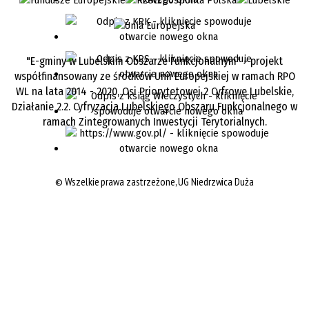
"E-gminy w Lubelskim Obszarze Funkcjonalnym" - projekt
współfinansowany ze środków Unii Europejskiej w ramach RPO
WL na lata 2014 - 2020, Osi Priorytetowej 2 Cyfrowe Lubelskie,
Działanie 2.2. Cyfryzacja Lubelskiego Obszaru Funkcjonalnego w
ramach Zintegrowanych Inwestycji Terytorialnych.
©
Wszelkie prawa zastrzeżone, UG Niedrzwica Duża