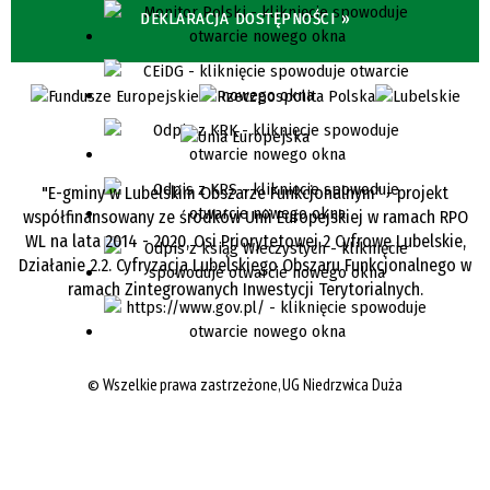
DEKLARACJA DOSTĘPNOŚCI »
"E-gminy w Lubelskim Obszarze Funkcjonalnym" - projekt
współfinansowany ze środków Unii Europejskiej w ramach RPO
WL na lata 2014 - 2020, Osi Priorytetowej 2 Cyfrowe Lubelskie,
Działanie 2.2. Cyfryzacja Lubelskiego Obszaru Funkcjonalnego w
ramach Zintegrowanych Inwestycji Terytorialnych.
©
Wszelkie prawa zastrzeżone, UG Niedrzwica Duża