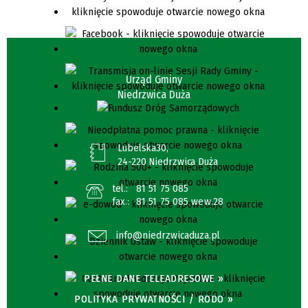
Urząd Gminy
Niedrzwica Duża
Lubelska30,
24-220 Niedrzwica Duża
tel.:
81 51 75 085
fax.:
81 51 75 085 wew.28
info@niedrzwicaduza.pl
PEŁNE DANE TELEADRESOWE »
POLITYKA PRYWATNOŚCI / RODO »