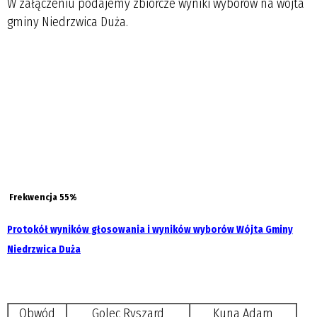
W załączeniu podajemy zbiorcze wyniki wyborów na wójta
gminy Niedrzwica Duża.
Frekwencja 55%
Protokół wyników głosowania i wyników wyborów Wójta Gminy
Niedrzwica Duża
Obwód
Golec Ryszard
Kuna Adam