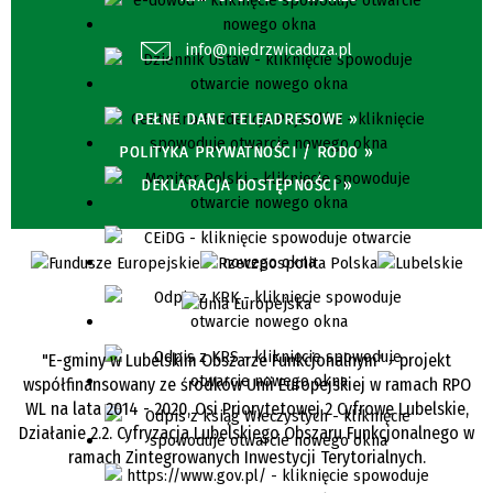
info@niedrzwicaduza.pl
PEŁNE DANE TELEADRESOWE »
POLITYKA PRYWATNOŚCI / RODO »
DEKLARACJA DOSTĘPNOŚCI »
"E-gminy w Lubelskim Obszarze Funkcjonalnym" - projekt
współfinansowany ze środków Unii Europejskiej w ramach RPO
WL na lata 2014 - 2020, Osi Priorytetowej 2 Cyfrowe Lubelskie,
Działanie 2.2. Cyfryzacja Lubelskiego Obszaru Funkcjonalnego w
ramach Zintegrowanych Inwestycji Terytorialnych.