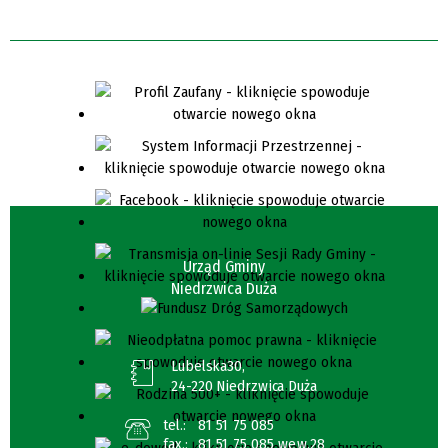
Urząd Gminy
Niedrzwica Duża
Lubelska30,
24-220 Niedrzwica Duża
tel.:
81 51 75 085
fax.:
81 51 75 085 wew.28