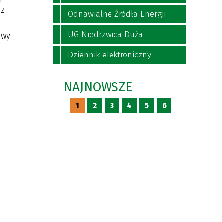
 z
Odnawialne Źródła Energii
UG Niedrzwica Duża
awy
Dziennik elektroniczny
NAJNOWSZE
1
2
3
4
5
6