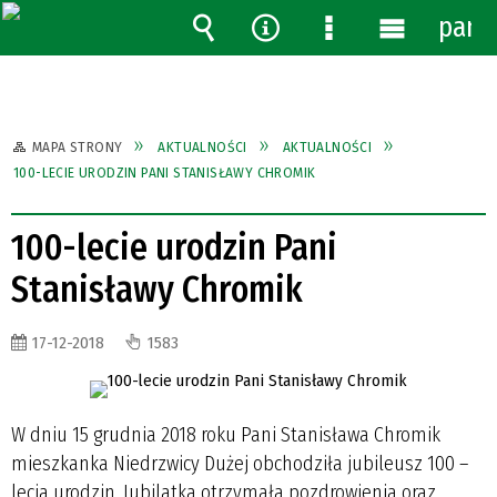
pane
Wyszukiwarka
Narzędzia
Menu
Menu
szczegółowe
główne
MAPA STRONY
AKTUALNOŚCI
AKTUALNOŚCI
100-LECIE URODZIN PANI STANISŁAWY CHROMIK
100-lecie urodzin Pani
Stanisławy Chromik
17-12-2018
1583
W dniu 15 grudnia 2018 roku Pani Stanisława Chromik
mieszkanka Niedrzwicy Dużej obchodziła jubileusz 100 –
lecia urodzin. Jubilatka otrzymała pozdrowienia oraz