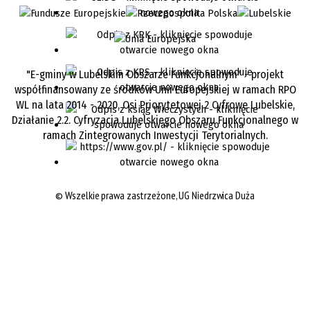
"E-gminy w Lubelskim Obszarze Funkcjonalnym" - projekt
współfinansowany ze środków Unii Europejskiej w ramach RPO
WL na lata 2014 - 2020, Osi Priorytetowej 2 Cyfrowe Lubelskie,
Działanie 2.2. Cyfryzacja Lubelskiego Obszaru Funkcjonalnego w
ramach Zintegrowanych Inwestycji Terytorialnych.
©
Wszelkie prawa zastrzeżone, UG Niedrzwica Duża