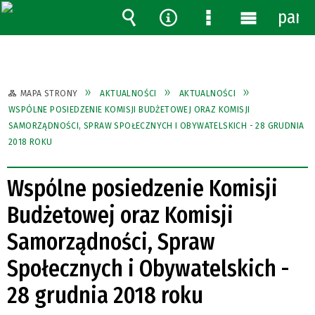
pane
Wyszukiwarka
Narzędzia
Menu
Menu
szczegółowe
główne
MAPA STRONY
AKTUALNOŚCI
AKTUALNOŚCI
WSPÓLNE POSIEDZENIE KOMISJI BUDŻETOWEJ ORAZ KOMISJI
SAMORZĄDNOŚCI, SPRAW SPOŁECZNYCH I OBYWATELSKICH - 28 GRUDNIA
2018 ROKU
Wspólne posiedzenie Komisji
Budżetowej oraz Komisji
Samorządności, Spraw
Społecznych i Obywatelskich -
28 grudnia 2018 roku