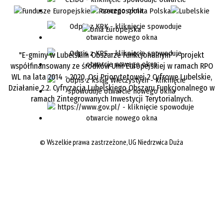
"E-gminy w Lubelskim Obszarze Funkcjonalnym" - projekt
współfinansowany ze środków Unii Europejskiej w ramach RPO
WL na lata 2014 - 2020, Osi Priorytetowej 2 Cyfrowe Lubelskie,
Działanie 2.2. Cyfryzacja Lubelskiego Obszaru Funkcjonalnego w
ramach Zintegrowanych Inwestycji Terytorialnych.
©
Wszelkie prawa zastrzeżone, UG Niedrzwica Duża