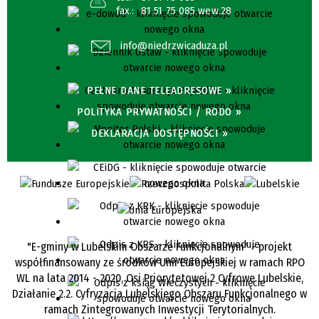
fax.:
81 51 75 085 wew.28
info@niedrzwicaduza.pl
PEŁNE DANE TELEADRESOWE »
POLITYKA PRYWATNOŚCI / RODO »
DEKLARACJA DOSTĘPNOŚCI »
"E-gminy w Lubelskim Obszarze Funkcjonalnym" - projekt
współfinansowany ze środków Unii Europejskiej w ramach RPO
WL na lata 2014 - 2020, Osi Priorytetowej 2 Cyfrowe Lubelskie,
Działanie 2.2. Cyfryzacja Lubelskiego Obszaru Funkcjonalnego w
ramach Zintegrowanych Inwestycji Terytorialnych.