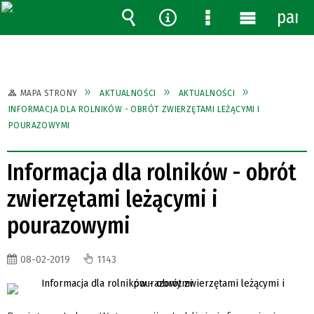
pane
Wyszukiwarka
Narzędzia
Menu
Menu
szczegółowe
główne
MAPA STRONY
AKTUALNOŚCI
AKTUALNOŚCI
INFORMACJA DLA ROLNIKÓW - OBRÓT ZWIERZĘTAMI LEŻĄCYMI I
POURAZOWYMI
Informacja dla rolników - obrót
zwierzętami leżącymi i
pourazowymi
08-02-2019
1143