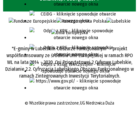
"E-gminy w Lubelskim Obszarze Funkcjonalnym" - projekt
współfinansowany ze środków Unii Europejskiej w ramach RPO
WL na lata 2014 - 2020, Osi Priorytetowej 2 Cyfrowe Lubelskie,
Działanie 2.2. Cyfryzacja Lubelskiego Obszaru Funkcjonalnego w
ramach Zintegrowanych Inwestycji Terytorialnych.
©
Wszelkie prawa zastrzeżone, UG Niedrzwica Duża