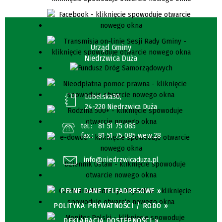
Urząd Gminy
Niedrzwica Duża
Lubelska30,
24-220 Niedrzwica Duża
tel.:
81 51 75 085
fax.:
81 51 75 085 wew.28
info@niedrzwicaduza.pl
PEŁNE DANE TELEADRESOWE »
POLITYKA PRYWATNOŚCI / RODO »
DEKLARACJA DOSTĘPNOŚCI »