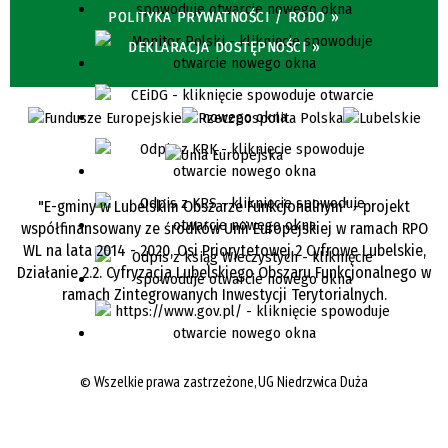
POLITYKA PRYWATNOŚCI / RODO »
DEKLARACJA DOSTĘPNOŚCI »
"E-gminy w Lubelskim Obszarze Funkcjonalnym" - projekt
współfinansowany ze środków Unii Europejskiej w ramach RPO
WL na lata 2014 - 2020, Osi Priorytetowej 2 Cyfrowe Lubelskie,
Działanie 2.2. Cyfryzacja Lubelskiego Obszaru Funkcjonalnego w
ramach Zintegrowanych Inwestycji Terytorialnych.
©
Wszelkie prawa zastrzeżone, UG Niedrzwica Duża