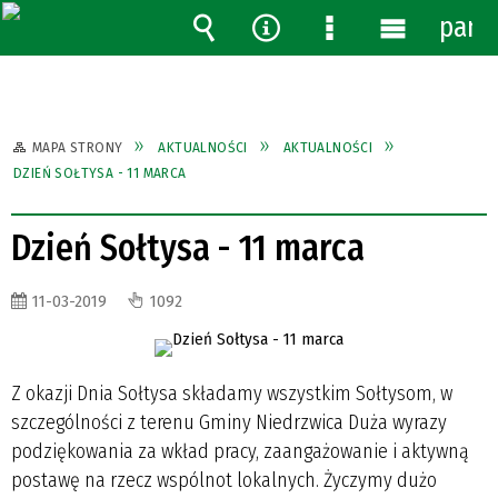
pane
Wyszukiwarka
Narzędzia
Menu
Menu
szczegółowe
główne
MAPA STRONY
AKTUALNOŚCI
AKTUALNOŚCI
DZIEŃ SOŁTYSA - 11 MARCA
Dzień Sołtysa - 11 marca
11-03-2019
1092
Z okazji Dnia Sołtysa składamy wszystkim Sołtysom, w
szczególności z terenu Gminy Niedrzwica Duża wyrazy
podziękowania za wkład pracy, zaangażowanie i aktywną
postawę na rzecz wspólnot lokalnych. Życzymy dużo