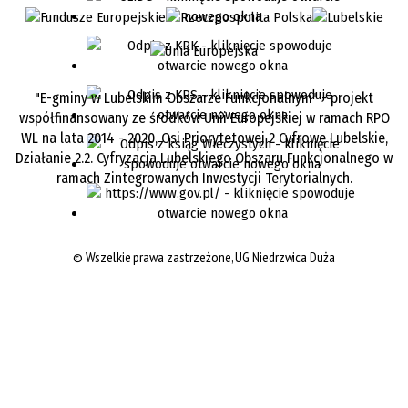
"E-gminy w Lubelskim Obszarze Funkcjonalnym" - projekt
współfinansowany ze środków Unii Europejskiej w ramach RPO
WL na lata 2014 - 2020, Osi Priorytetowej 2 Cyfrowe Lubelskie,
Działanie 2.2. Cyfryzacja Lubelskiego Obszaru Funkcjonalnego w
ramach Zintegrowanych Inwestycji Terytorialnych.
©
Wszelkie prawa zastrzeżone, UG Niedrzwica Duża