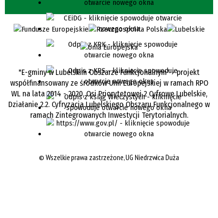
"E-gminy w Lubelskim Obszarze Funkcjonalnym" - projekt
współfinansowany ze środków Unii Europejskiej w ramach RPO
WL na lata 2014 - 2020, Osi Priorytetowej 2 Cyfrowe Lubelskie,
Działanie 2.2. Cyfryzacja Lubelskiego Obszaru Funkcjonalnego w
ramach Zintegrowanych Inwestycji Terytorialnych.
©
Wszelkie prawa zastrzeżone, UG Niedrzwica Duża