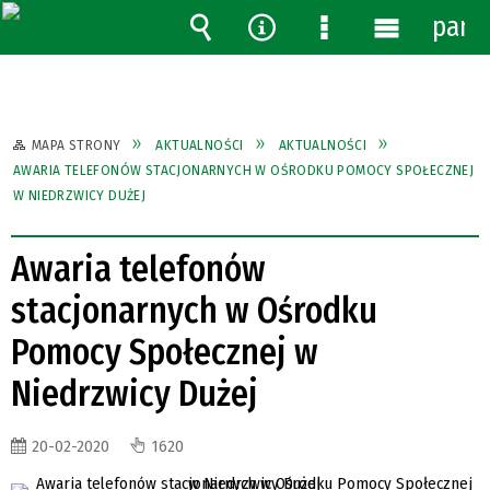
pane
Wyszukiwarka
Narzędzia
Menu
Menu
szczegółowe
główne
MAPA STRONY
AKTUALNOŚCI
AKTUALNOŚCI
AWARIA TELEFONÓW STACJONARNYCH W OŚRODKU POMOCY SPOŁECZNEJ
W NIEDRZWICY DUŻEJ
Awaria telefonów
stacjonarnych w Ośrodku
Pomocy Społecznej w
Niedrzwicy Dużej
20-02-2020
1620