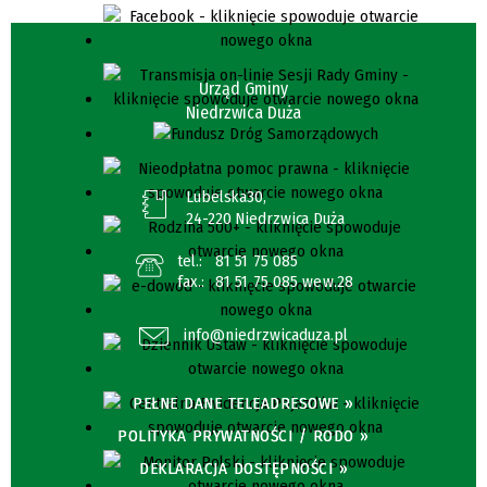
Urząd Gminy
Niedrzwica Duża
Lubelska30,
24-220 Niedrzwica Duża
tel.:
81 51 75 085
fax.:
81 51 75 085 wew.28
info@niedrzwicaduza.pl
PEŁNE DANE TELEADRESOWE »
POLITYKA PRYWATNOŚCI / RODO »
DEKLARACJA DOSTĘPNOŚCI »