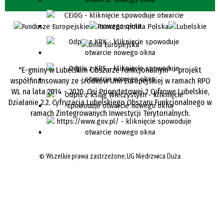
"E-gminy w Lubelskim Obszarze Funkcjonalnym" - projekt
współfinansowany ze środków Unii Europejskiej w ramach RPO
WL na lata 2014 - 2020, Osi Priorytetowej 2 Cyfrowe Lubelskie,
Działanie 2.2. Cyfryzacja Lubelskiego Obszaru Funkcjonalnego w
ramach Zintegrowanych Inwestycji Terytorialnych.
©
Wszelkie prawa zastrzeżone, UG Niedrzwica Duża