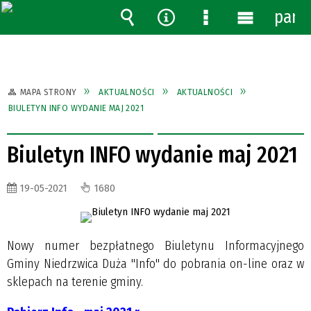
pane
Wyszukiwarka
Narzędzia
Menu
Menu
szczegółowe
główne
MAPA STRONY
AKTUALNOŚCI
AKTUALNOŚCI
BIULETYN INFO WYDANIE MAJ 2021
Biuletyn INFO wydanie maj 2021
19-05-2021
1680
Nowy numer bezpłatnego Biuletynu Informacyjnego
Gminy Niedrzwica Duża "Info" do pobrania on-line oraz w
sklepach na terenie gminy.