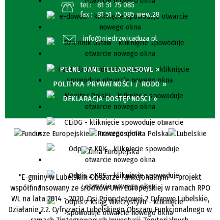
tel.:
81 51 75 085
fax.:
81 51 75 085 wew.28
info@niedrzwicaduza.pl
PEŁNE DANE TELEADRESOWE »
POLITYKA PRYWATNOŚCI / RODO »
DEKLARACJA DOSTĘPNOŚCI »
"E-gminy w Lubelskim Obszarze Funkcjonalnym" - projekt
współfinansowany ze środków Unii Europejskiej w ramach RPO
WL na lata 2014 - 2020, Osi Priorytetowej 2 Cyfrowe Lubelskie,
Działanie 2.2. Cyfryzacja Lubelskiego Obszaru Funkcjonalnego w