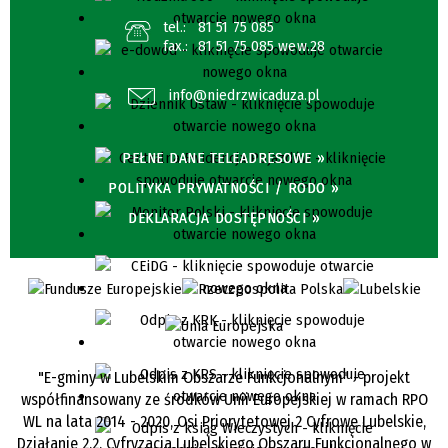
tel.:
81 51 75 085
fax.:
81 51 75 085 wew.28
info@niedrzwicaduza.pl
PEŁNE DANE TELEADRESOWE »
POLITYKA PRYWATNOŚCI / RODO »
DEKLARACJA DOSTĘPNOŚCI »
"E-gminy w Lubelskim Obszarze Funkcjonalnym" - projekt
współfinansowany ze środków Unii Europejskiej w ramach RPO
WL na lata 2014 - 2020, Osi Priorytetowej 2 Cyfrowe Lubelskie,
Działanie 2.2. Cyfryzacja Lubelskiego Obszaru Funkcjonalnego w