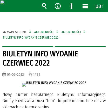
pane
Wyszukiwarka
Narzędzia
Menu
Menu
szczegółowe
główne
MAPA STRONY
AKTUALNOŚCI
AKTUALNOŚCI
BIULETYN INFO WYDANIE CZERWIEC 2022
BIULETYN INFO WYDANIE
CZERWIEC 2022
01-06-2022
1489
Nowy numer bezpłatnego Biuletynu Informacyjnego
Gminy Niedrzwica Duża "Info" do pobrania on-line oraz w
sklepach na terenie gminy.