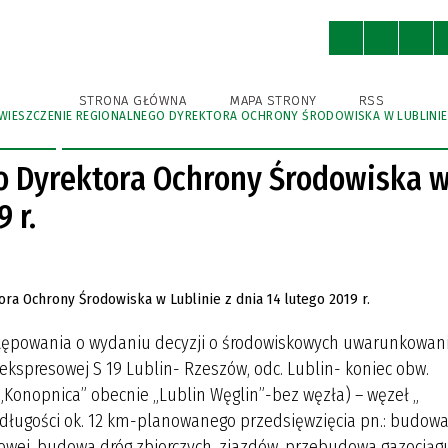
ny
Ochrona Środowiska
Kultura
STRONA GŁÓWNA
MAPA STRONY
RSS
WIESZCZENIE REGIONALNEGO DYREKTORA OCHRONY ŚRODOWISKA W LUBLINIE Z
WNICY URZĘDU
A BIBLIOTEKA PUBLICZNA
A BIBLIOTEKA PUBLICZNA
A EWIDENCJA ZABYTKÓW
KSA
STRUKTURA URZĘDU
GMINNY OŚRODEK KULTURY
GMINNY OŚRODEK KULTURY
IZBA TRADYCJI
GMINNA AKADEMIA PIŁKAR
SPORTU I REKREACJI
SPORTU I REKREACJI
NIEDRZWICA DUŻA (DAWNIE
o Dyrektora Ochrony Środowiska 
KRĘŻNICA JARA)
IENIA PUBLICZNE
I ROWEROWE I TRASY
POBIERZ
NIEDRZWICKIE PRODUKTY
 r.
TYCZNE
TRADYCYJNE
ODNIKI, FOLDERY
R INSTYTUCJI KULTURY
R INSTYTUCJI KULTURY
tępowania o wydaniu decyzji o środowiskowych uwarunkowan
 ekspresowej S 19 Lublin- Rzeszów, odc. Lublin- koniec obw.
ł „Konopnica” obecnie „Lublin Węglin”-bez węzła) – węzeł „
 długości ok. 12 km-planowanego przedsięwzięcia pn.: budow
owej, budowa dróg zbiorczych, zjazdów, przebudowa gazociąg