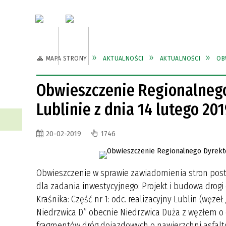
Aktualności
Urząd Gmi
MAPA STRONY
AKTUALNOŚCI
AKTUALNOŚCI
OB
WŁADZE GMINY
DIGITALIZACJA ZESZYTÓW
DIGITALIZACJA ZESZYTÓW
ZABYTKI
GKS ORION
PRACO
GMINN
GMINN
GMINN
KS HE
NIEDRZWICKICH, INNYCH
NIEDRZWICKICH, INNYCH
Obwieszczenie Regionalneg
PUBLIKACJI: DRUKÓW ULOTNYCH,
PUBLIKACJI: DRUKÓW ULOTNYCH,
INWESTYCJE
CMENTARZE
ZAMÓW
SZLAK
Lublinie z dnia 14 lutego 2019
FOTOGRAFII TOWARZYSTWA
FOTOGRAFII TOWARZYSTWA
TURYS
PRZYJACIÓŁ ZIEMI
PRZYJACIÓŁ ZIEMI
NIEDRZWICKIEJ ZA OKRES
NIEDRZWICKIEJ ZA OKRES
WALORY PRZYRODNICZE
PRZEW
20-02-2019
1746
DZIAŁALNOŚCI 1999-2023 R.
DZIAŁALNOŚCI 1999-2023 R.
KALENDARZ IMPREZ W GMINIE
KALENDARZ IMPREZ W GMINIE
REJEST
REJEST
Obwieszczenie w sprawie zawiadomienia stron pos
dla zadania inwestycyjnego: Projekt i budowa drogi
Kraśnika: Część nr 1: odc. realizacyjny Lublin (węze
Niedrzwica D.” obecnie Niedrzwica Duża z węzłem o
fragmentów dróg dojazdowych o nawierzchni asfalt