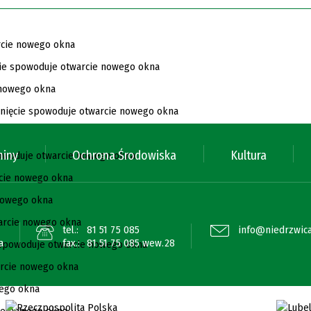
miny
Ochrona Środowiska
Kultura
tel.:
81 51 75 085
info@niedrzwica
a
fax.:
81 51 75 085 wew.28