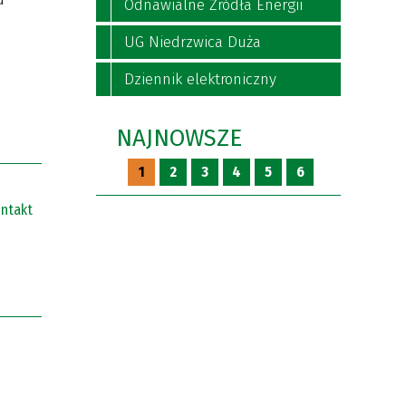
Odnawialne Źródła Energii
UG Niedrzwica Duża
Dziennik elektroniczny
NAJNOWSZE
1
2
3
4
5
6
ntakt