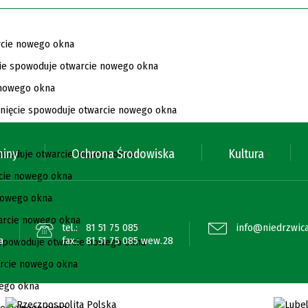
miny
Ochrona Środowiska
Kultura
tel.:
81 51 75 085
info@niedrzwica
a
fax.:
81 51 75 085 wew.28