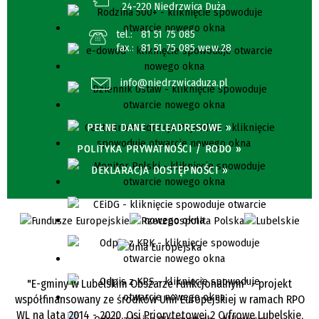
24-220 Niedrzwica Duża
tel.:
81 51 75 085
fax.:
81 51 75 085 wew.28
info@niedrzwicaduza.pl
PEŁNE DANE TELEADRESOWE »
POLITYKA PRYWATNOŚCI / RODO »
DEKLARACJA DOSTĘPNOŚCI »
"E-gminy w Lubelskim Obszarze Funkcjonalnym" - projekt
współfinansowany ze środków Unii Europejskiej w ramach RPO
WL na lata 2014 - 2020, Osi Priorytetowej 2 Cyfrowe Lubelskie,