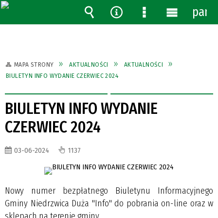
pane
Wyszukiwarka
Narzędzia
Menu
Menu
szczegółowe
główne
MAPA STRONY
AKTUALNOŚCI
AKTUALNOŚCI
BIULETYN INFO WYDANIE CZERWIEC 2024
BIULETYN INFO WYDANIE
CZERWIEC 2024
03-06-2024
1137
Nowy numer bezpłatnego Biuletynu Informacyjnego
Gminy Niedrzwica Duża "Info" do pobrania on-line oraz w
sklepach na terenie gminy.