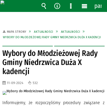
pane
Wyszukiwarka
Narzędzia
Menu
Menu
szczegółowe
główne
MAPA STRONY
AKTUALNOŚCI
AKTUALNOŚCI
WYBORY DO MŁODZIEŻOWEJ RADY GMINY NIEDRZWICA DUŻA X KADENCJI
Wybory do Młodzieżowej Rady
Gminy Niedrzwica Duża X
kadencji
11-09-2024
532
Informujemy, że rozpoczęliśmy procedury związane z