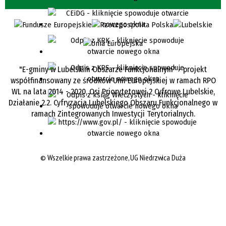
"E-gminy w Lubelskim Obszarze Funkcjonalnym" - projekt
współfinansowany ze środków Unii Europejskiej w ramach RPO
WL na lata 2014 - 2020, Osi Priorytetowej 2 Cyfrowe Lubelskie,
Działanie 2.2. Cyfryzacja Lubelskiego Obszaru Funkcjonalnego w
ramach Zintegrowanych Inwestycji Terytorialnych.
©
Wszelkie prawa zastrzeżone, UG Niedrzwica Duża