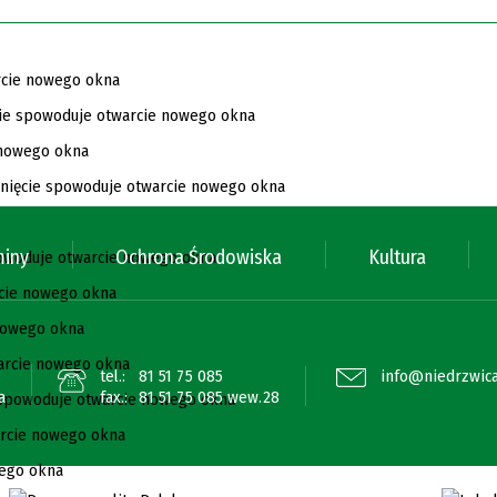
miny
Ochrona Środowiska
Kultura
tel.:
81 51 75 085
info@niedrzwica
a
fax.:
81 51 75 085 wew.28