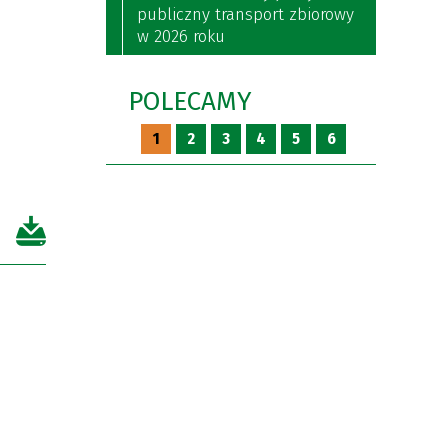
publiczny transport zbiorowy
w 2026 roku
POLECAMY
1
2
3
4
5
6