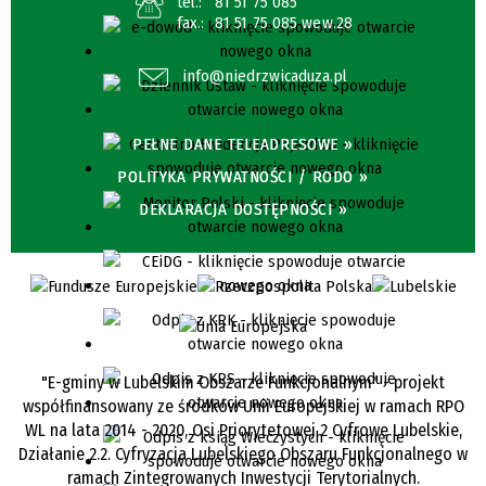
tel.:
81 51 75 085
fax.:
81 51 75 085 wew.28
info@niedrzwicaduza.pl
PEŁNE DANE TELEADRESOWE »
POLITYKA PRYWATNOŚCI / RODO »
DEKLARACJA DOSTĘPNOŚCI »
"E-gminy w Lubelskim Obszarze Funkcjonalnym" - projekt
współfinansowany ze środków Unii Europejskiej w ramach RPO
WL na lata 2014 - 2020, Osi Priorytetowej 2 Cyfrowe Lubelskie,
Działanie 2.2. Cyfryzacja Lubelskiego Obszaru Funkcjonalnego w
ramach Zintegrowanych Inwestycji Terytorialnych.