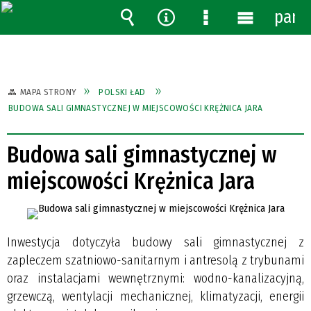
pane
Wyszukiwarka
Narzędzia
Menu
Menu
szczegółowe
główne
MAPA STRONY
POLSKI ŁAD
BUDOWA SALI GIMNASTYCZNEJ W MIEJSCOWOŚCI KRĘŻNICA JARA
Budowa sali gimnastycznej w
miejscowości Krężnica Jara
Inwestycja dotyczyła budowy sali gimnastycznej z
zapleczem szatniowo-sanitarnym i antresolą z trybunami
oraz instalacjami wewnętrznymi: wodno-kanalizacyjną,
grzewczą, wentylacji mechanicznej, klimatyzacji, energii