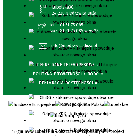
Lubelska30,
24-220 Niedrzwica Duża
tel.:
81 51 75 085
fax.:
81 51 75 085 wew.28
info@niedrzwicaduza.pl
PEŁNE DANE TELEADRESOWE »
POLITYKA PRYWATNOŚCI / RODO »
DEKLARACJA DOSTĘPNOŚCI »
"E-gminy w Lubelskim Obszarze Funkcjonalnym" - projekt