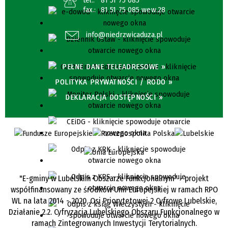
fax.:
81 51 75 085 wew.28
info@niedrzwicaduza.pl
PEŁNE DANE TELEADRESOWE »
POLITYKA PRYWATNOŚCI / RODO »
DEKLARACJA DOSTĘPNOŚCI »
"E-gminy w Lubelskim Obszarze Funkcjonalnym" - projekt
współfinansowany ze środków Unii Europejskiej w ramach RPO
WL na lata 2014 - 2020, Osi Priorytetowej 2 Cyfrowe Lubelskie,
Działanie 2.2. Cyfryzacja Lubelskiego Obszaru Funkcjonalnego w
ramach Zintegrowanych Inwestycji Terytorialnych.