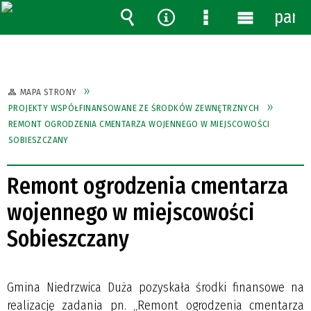
pane
Wyszukiwarka
Narzędzia
Menu
Menu
szczegółowe
główne
MAPA STRONY
PROJEKTY WSPÓŁFINANSOWANE ZE ŚRODKÓW ZEWNĘTRZNYCH
REMONT OGRODZENIA CMENTARZA WOJENNEGO W MIEJSCOWOŚCI
SOBIESZCZANY
Remont ogrodzenia cmentarza
wojennego w miejscowości
Sobieszczany
Gmina Niedrzwica Duża pozyskała środki finansowe na
realizację zadania pn. „Remont ogrodzenia cmentarza