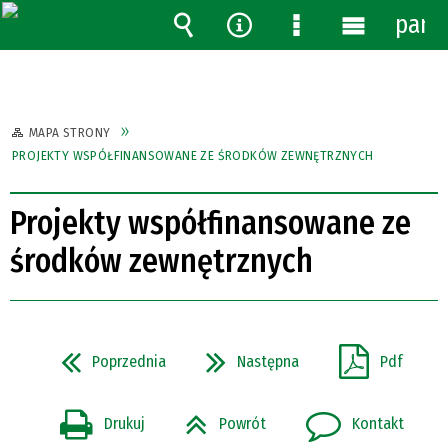
pane
Wyszukiwarka
Narzędzia
Menu
Menu
szczegółowe
główne
MAPA STRONY
PROJEKTY WSPÓŁFINANSOWANE ZE ŚRODKÓW ZEWNĘTRZNYCH
Projekty współfinansowane ze
środków zewnętrznych
Poprzednia
Następna
Pdf
Drukuj
Powrót
Kontakt