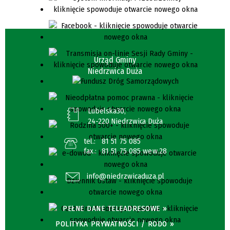
Urząd Gminy
Niedrzwica Duża
Lubelska30,
24-220 Niedrzwica Duża
tel.:
81 51 75 085
fax.:
81 51 75 085 wew.28
info@niedrzwicaduza.pl
PEŁNE DANE TELEADRESOWE »
POLITYKA PRYWATNOŚCI / RODO »