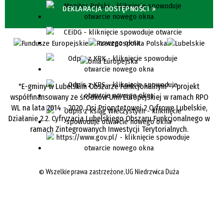
DEKLARACJA DOSTĘPNOŚCI »
"E-gminy w Lubelskim Obszarze Funkcjonalnym" - projekt
współfinansowany ze środków Unii Europejskiej w ramach RPO
WL na lata 2014 - 2020, Osi Priorytetowej 2 Cyfrowe Lubelskie,
Działanie 2.2. Cyfryzacja Lubelskiego Obszaru Funkcjonalnego w
ramach Zintegrowanych Inwestycji Terytorialnych.
©
Wszelkie prawa zastrzeżone, UG Niedrzwica Duża