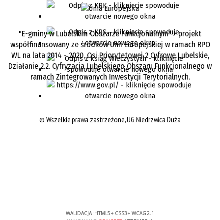
"E-gminy w Lubelskim Obszarze Funkcjonalnym" - projekt
współfinansowany ze środków Unii Europejskiej w ramach RPO
WL na lata 2014 - 2020, Osi Priorytetowej 2 Cyfrowe Lubelskie,
Działanie 2.2. Cyfryzacja Lubelskiego Obszaru Funkcjonalnego w
ramach Zintegrowanych Inwestycji Terytorialnych.
©
Wszelkie prawa zastrzeżone, UG Niedrzwica Duża
WALIDACJA:
HTML5
+
CSS3
+
WCAG 2.1