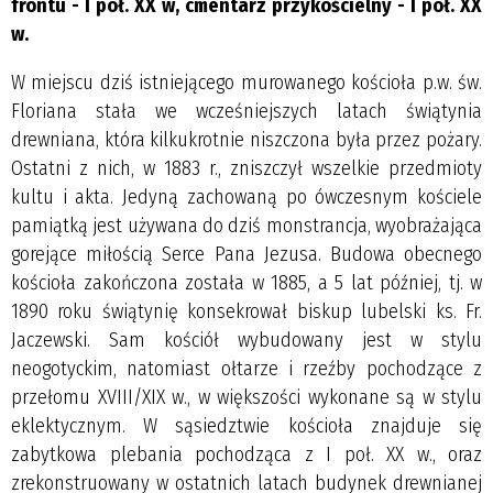
frontu - I poł. XX w, cmentarz przykościelny - I poł. XX
w.
W miejscu dziś istniejącego murowanego kościoła p.w. św.
Floriana stała we wcześniejszych latach świątynia
drewniana, która kilkukrotnie niszczona była przez pożary.
Ostatni z nich, w 1883 r., zniszczył wszelkie przedmioty
kultu i akta. Jedyną zachowaną po ówczesnym kościele
pamiątką jest używana do dziś monstrancja, wyobrażająca
gorejące miłością Serce Pana Jezusa. Budowa obecnego
kościoła zakończona została w 1885, a 5 lat później, tj. w
1890 roku świątynię konsekrował biskup lubelski ks. Fr.
Jaczewski. Sam kościół wybudowany jest w stylu
neogotyckim, natomiast ołtarze i rzeźby pochodzące z
przełomu XVIII/XIX w., w większości wykonane są w stylu
eklektycznym. W sąsiedztwie kościoła znajduje się
zabytkowa plebania pochodząca z I poł. XX w., oraz
zrekonstruowany w ostatnich latach budynek drewnianej