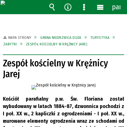
pane
Wyszukiwarka
Narzędzia
Menu
Menu
szczegółowe
główne
MAPA STRONY
GMINA NIEDRZWICA DUŻA
TURYSTYKA
ZABYTKI
ZESPÓŁ KOŚCIELNY W KRĘŻNICY JAREJ
Zespół kościelny w Krężnicy
Jarej
Kościół parafialny p.w. Św. Floriana został
wybudowany w latach 1884-87, dzwonnica pochodzi z
I poł. XX w., 2 kapliczki z ogrodzeniami - I poł. XX w.,
murowane elementy ogrodzenia wraz ze schodami od