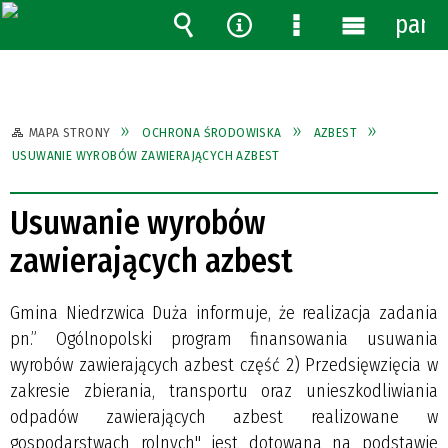
pane
Wyszukiwarka
Narzędzia
Menu
Menu
szczegółowe
główne
MAPA STRONY
OCHRONA ŚRODOWISKA
AZBEST
USUWANIE WYROBÓW ZAWIERAJĄCYCH AZBEST
Usuwanie wyrobów
zawierających azbest
Gmina Niedrzwica Duża informuje, że realizacja zadania
pn.” Ogólnopolski program finansowania usuwania
wyrobów zawierających azbest część 2) Przedsięwzięcia w
zakresie zbierania, transportu oraz unieszkodliwiania
odpadów zawierających azbest realizowane w
gospodarstwach rolnych" jest dotowana na podstawie