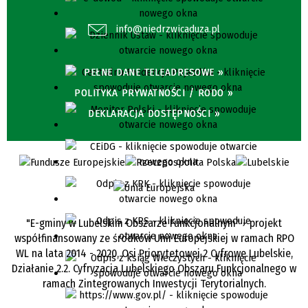
info@niedrzwicaduza.pl
PEŁNE DANE TELEADRESOWE »
POLITYKA PRYWATNOŚCI / RODO »
DEKLARACJA DOSTĘPNOŚCI »
"E-gminy w Lubelskim Obszarze Funkcjonalnym" - projekt
współfinansowany ze środków Unii Europejskiej w ramach RPO
WL na lata 2014 - 2020, Osi Priorytetowej 2 Cyfrowe Lubelskie,
Działanie 2.2. Cyfryzacja Lubelskiego Obszaru Funkcjonalnego w
ramach Zintegrowanych Inwestycji Terytorialnych.