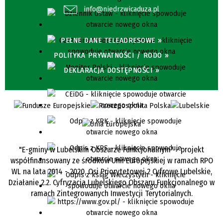
info@niedrzwicaduza.pl
PEŁNE DANE TELEADRESOWE »
POLITYKA PRYWATNOŚCI / RODO »
DEKLARACJA DOSTĘPNOŚCI »
"E-gminy w Lubelskim Obszarze Funkcjonalnym" - projekt
współfinansowany ze środków Unii Europejskiej w ramach RPO
WL na lata 2014 - 2020, Osi Priorytetowej 2 Cyfrowe Lubelskie,
Działanie 2.2. Cyfryzacja Lubelskiego Obszaru Funkcjonalnego w
ramach Zintegrowanych Inwestycji Terytorialnych.