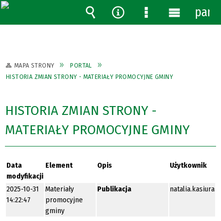
pane
Wyszukiwarka
Narzędzia
Menu
Menu
szczegółowe
główne
MAPA STRONY
PORTAL
HISTORIA ZMIAN STRONY - MATERIAŁY PROMOCYJNE GMINY
HISTORIA ZMIAN STRONY -
MATERIAŁY PROMOCYJNE GMINY
Data
Element
Opis
Użytkownik
modyfikacji
2025-10-31
Materiały
Publikacja
natalia.kasiura
14:22:47
promocyjne
gminy